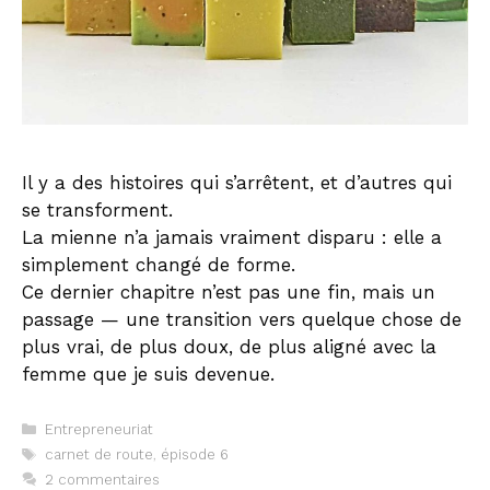
Il y a des histoires qui s’arrêtent, et d’autres qui
se transforment.
La mienne n’a jamais vraiment disparu : elle a
simplement changé de forme.
Ce dernier chapitre n’est pas une fin, mais un
passage — une transition vers quelque chose de
plus vrai, de plus doux, de plus aligné avec la
femme que je suis devenue.
Catégories
Entrepreneuriat
Étiquettes
carnet de route
,
épisode 6
2 commentaires