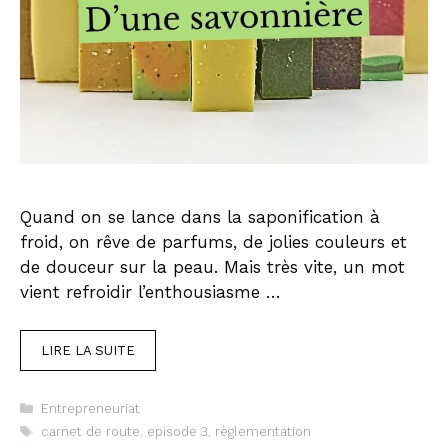
Quand on se lance dans la saponification à
froid, on rêve de parfums, de jolies couleurs et
de douceur sur la peau. Mais très vite, un mot
vient refroidir l’enthousiasme …
LIRE LA SUITE
Catégories
Entrepreneuriat
Étiquettes
carnet de route
,
episode 3
,
règlementation