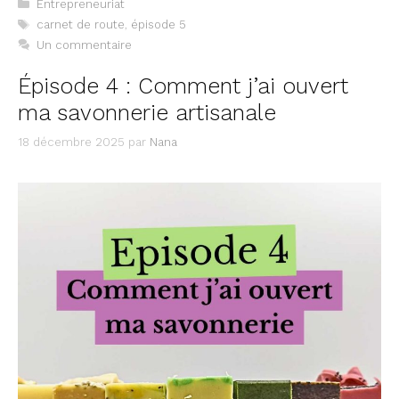
Catégories
Entrepreneuriat
Étiquettes
carnet de route
,
épisode 5
Un commentaire
Épisode 4 : Comment j’ai ouvert
ma savonnerie artisanale
18 décembre 2025
par
Nana