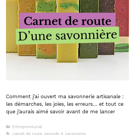
Comment j’ai ouvert ma savonnerie artisanale :
les démarches, les joies, les erreurs… et tout ce
que j’aurais aimé savoir avant de me lancer
Catégories
Entrepreneuriat
Étiquettes
carnet de route
,
episode 4
,
savonnerie