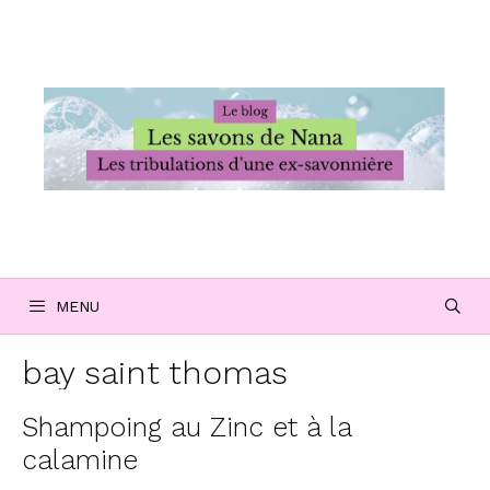
Aller
au
contenu
MENU
bay saint thomas
Shampoing au Zinc et à la
calamine